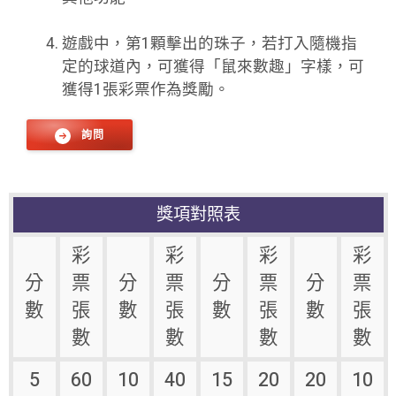
遊戲中，第1顆擊出的珠子，若打入隨機指
定的球道內，可獲得「鼠來數趣」字樣，可
獲得1張彩票作為獎勵。
詢問
獎項對照表
彩
彩
彩
彩
分
票
分
票
分
票
分
票
數
張
數
張
數
張
數
張
數
數
數
數
5
60
10
40
15
20
20
10