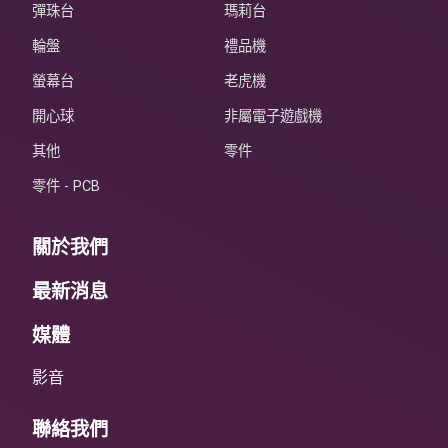
彈珠台
瑪莉台
輪盤
禮品機
螢幕台
老虎機
開心球
非屬電子遊戲機
其他
零件
零件 - PCB
關於我們
最新消息
媒體
影音
聯絡我們