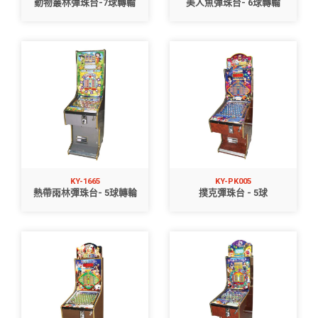
動物叢林彈珠台-7球轉輪
美人魚彈珠台- 6球轉輪
KY-1665
KY-PK005
熱帶雨林彈珠台- 5球轉輪
撲克彈珠台 - 5球