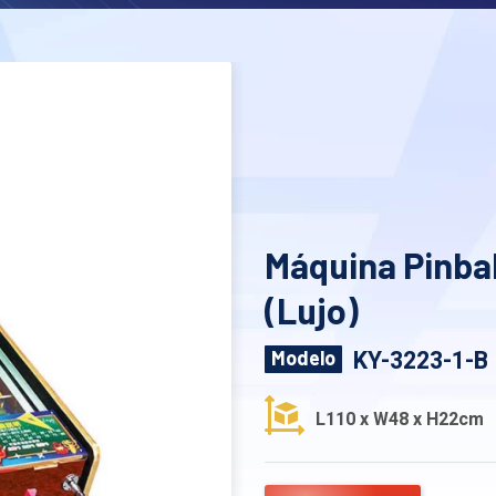
Máquina Pinbal
(Lujo)
KY-3223-1-B
Modelo
L110 x W48 x H22cm