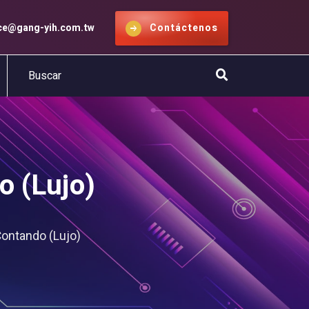
ice@gang-yih.com.tw
Contáctenos
o (Lujo)
Contando (Lujo)