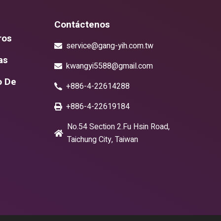
Contáctenos
ros
service@gang-yih.com.tw
as
kwangyi5588@gmail.com
o De
+886-4-22614288
+886-4-22619184
No.54 Section 2.Fu Hsin Road,
Taichung City, Taiwan