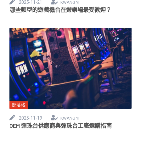
2025-11-21
KWANG YI
哪些類型的遊戲機台在遊樂場最受歡迎？
部落格
2025-11-19
KWANG YI
OEM 彈珠台供應商與彈珠台工廠選購指南