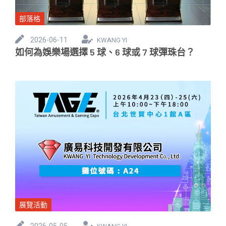
部落格
2026-06-11
KWANG YI
如何為娛樂場選擇 5 球、6 球或 7 球彈珠台？
展覽活動