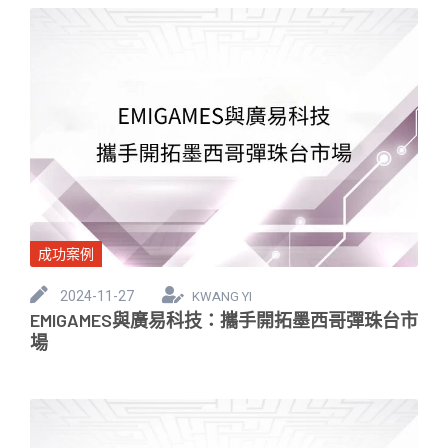
成功案例
2024-11-27
KWANG YI
EMIGAMES與廣易科技：攜手開拓墨西哥彈珠台市
場