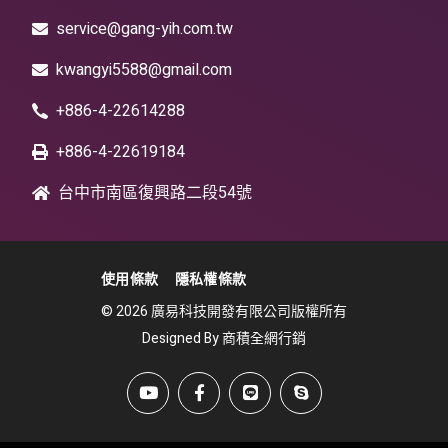
service@gang-yih.com.tw
kwangyi5588@gmail.com
+886-4-22614288
+886-4-22619184
台中市南區復興路二段54號
使用條款
隱私權條款
© 2026 廣易科技開發有限公司版權所有
Designed By 商積全網行銷