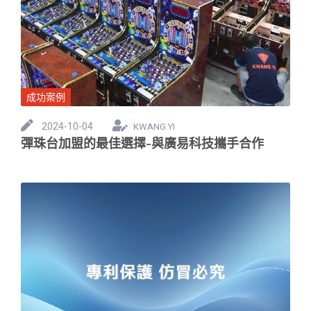
成功案例
2024-10-04
KWANG YI
彈珠台加盟的最佳選擇-與廣易科技攜手合作