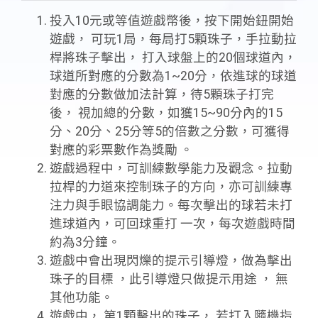
投入10元或等值遊戲幣後，按下開始鈕開始
遊戲， 可玩1局，每局打5顆珠子，手拉動拉
桿將珠子擊出， 打入球盤上的20個球道內，
球道所對應的分數為1~20分，依進球的球道
對應的分數做加法計算，待5顆珠子打完
後， 視加總的分數，如獲15~90分內的15
分、20分、25分等5的倍數之分數，可獲得
對應的彩票數作為獎勵 。
遊戲過程中，可訓練數學能力及觀念。拉動
拉桿的力道來控制珠子的方向，亦可訓練專
注力與手眼協調能力。每次擊出的球若未打
進球道內，可回球重打 一次，每次遊戲時間
約為3分鐘。
遊戲中會出現閃爍的提示引導燈，做為擊出
珠子的目標 ，此引導燈只做提示用途 ， 無
其他功能。
遊戲中， 第1顆擊出的珠子， 若打入隨機指