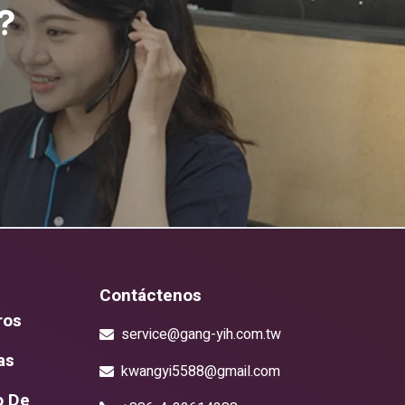
?
Contáctenos
ros
service@gang-yih.com.tw
as
kwangyi5588@gmail.com
o De