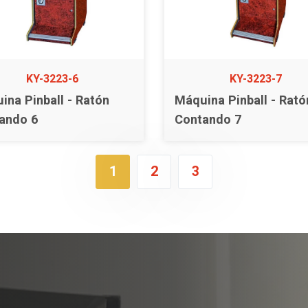
KY-3223-6
KY-3223-7
ina Pinball - Ratón
Máquina Pinball - Rató
ando 6
Contando 7
1
2
3