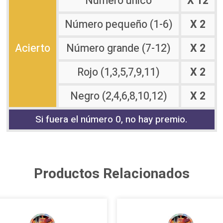
Número único
X 12
Número pequeño (1-6)
X 2
Acierto
Número grande (7-12)
X 2
Rojo (1,3,5,7,9,11)
X 2
Negro (2,4,6,8,10,12)
X 2
Si fuera el número 0, no hay premio.
Productos Relacionados