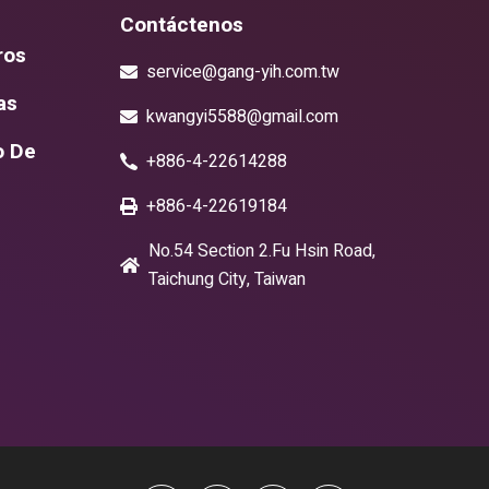
Contáctenos
ros
service@gang-yih.com.tw
as
kwangyi5588@gmail.com
o De
+886-4-22614288
+886-4-22619184
No.54 Section 2.Fu Hsin Road,
Taichung City, Taiwan