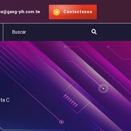
ice@gang-yih.com.tw
Contáctenos
ta C