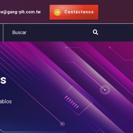
ice@gang-yih.com.tw
Contáctenos
os
ablos