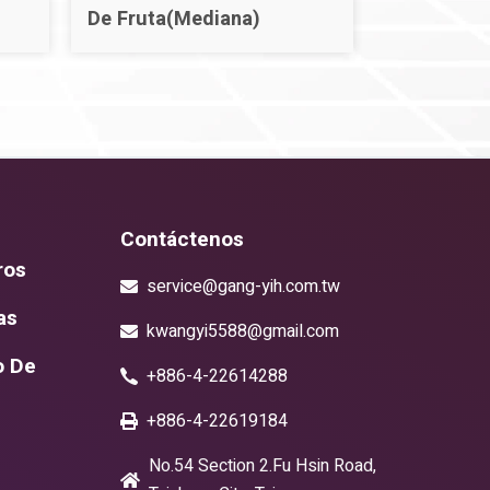
De Fruta(Mediana)
Contáctenos
ros
service@gang-yih.com.tw
as
kwangyi5588@gmail.com
o De
+886-4-22614288
+886-4-22619184
No.54 Section 2.Fu Hsin Road,