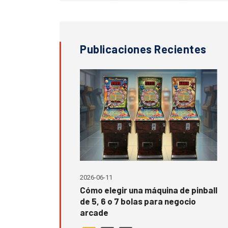
Publicaciones Recientes
2026-06-11
las Máquina de
Cómo elegir una máquina de pinball
us Orígenes Hasta
de 5, 6 o 7 bolas para negocio
Modernos
arcade