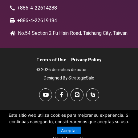
+886-4-22614288
+886-4-22619184
No.54 Section 2.Fu Hsin Road, Taichung City, Taiwan
Terms of Use
Privacy Policy
© 2026 derechos de autor
Designed By StrategicSale
Este sitio web utiliza cookies para mejorar su experiencia. Si
continúas navegando, consideraremos que aceptas su uso.
Aceptar