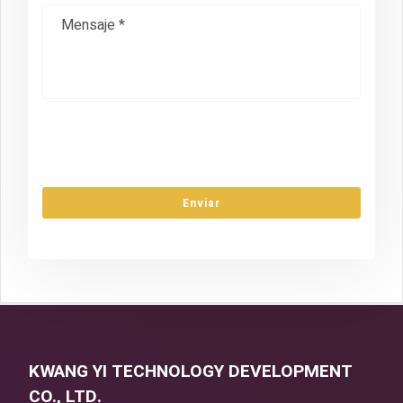
Enviar
KWANG YI TECHNOLOGY DEVELOPMENT
CO., LTD.