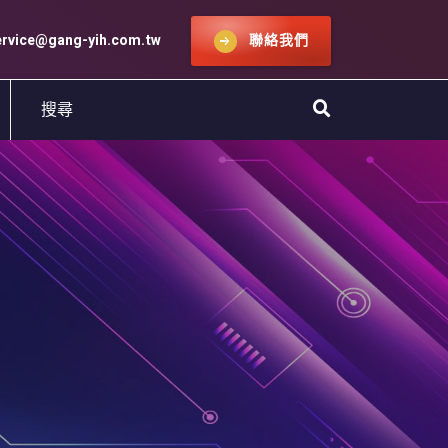
ervice@gang-yih.com.tw
聯絡我們