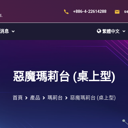
+886-4-22614288
s
消息
繁體中文
惡魔瑪莉台 (桌上型)
首頁
產品
瑪莉台
惡魔瑪莉台 (桌上型)