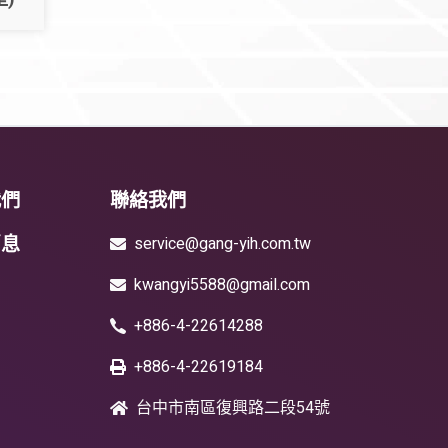
我們
聯絡我們
消息
service@gang-yih.com.tw
kwangyi5588@gmail.com
+886-4-22614288
+886-4-22619184
台中市南區復興路二段54號