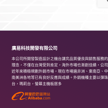
廣易科技開發有限公司
本公司所開發製造設計之機台講究品質優良與銷售服務的
理念，不僅在台灣受到肯定，海外市場也漸創佳績，公司
近年來積極規劃外銷市場，現在市場遍非洲、東南亞、中
南美洲各地等已有良好反應與成績。外銷機種主要以彈珠
台，瑪莉台，螢幕主機板居多