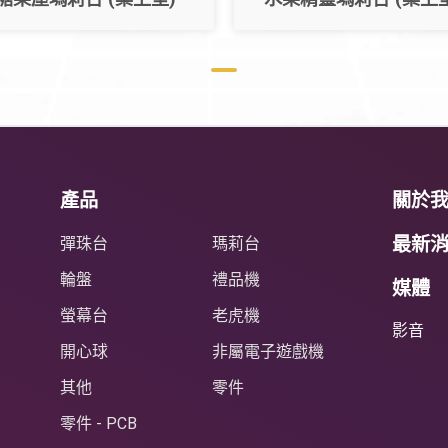
產品
關於
最新
彈珠台
瑪莉台
輪盤
禮品機
媒體
螢幕台
老虎機
影音
開心球
非屬電子遊戲機
其他
零件
零件 - PCB