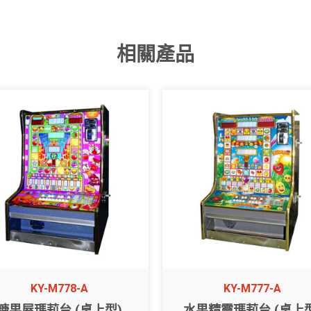
相關產品
KY-M778-A
KY-M777-A
糖果屋瑪莉台 (桌上型)
水果精靈瑪莉台 (桌上型