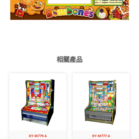
相關產品
KY-M779-A
KY-M777-A