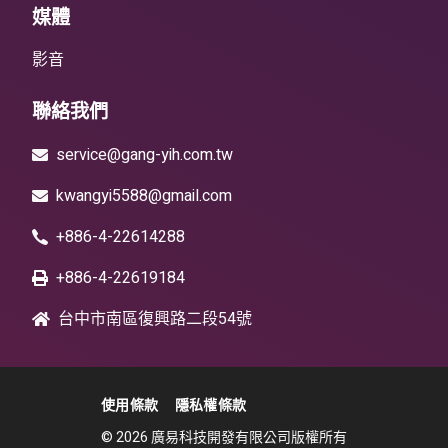
媒體
影音
聯絡我們
service@gang-yih.com.tw
kwangyi5588@gmail.com
+886-4-22614288
+886-4-22619184
台中市南區復興路二段54號
使用條款
隱私權條款
© 2026 廣易科技開發有限公司版權所有