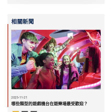
相關新聞
2025-11-21
202
哪些類型的遊戲機台在遊樂場最受歡迎？
O