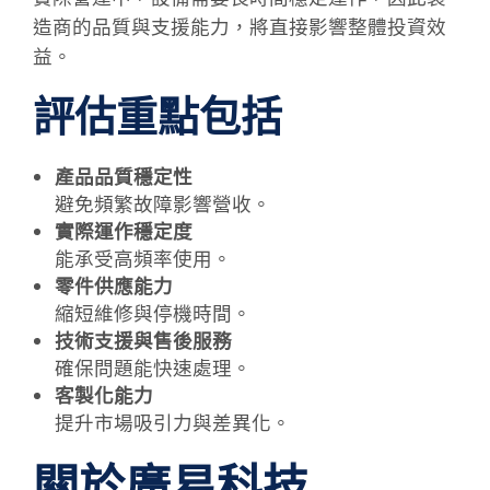
造商的品質與支援能力，將直接影響整體投資效
益。
評估重點包括
產品品質穩定性
避免頻繁故障影響營收。
實際運作穩定度
能承受高頻率使用。
零件供應能力
縮短維修與停機時間。
技術支援與售後服務
確保問題能快速處理。
客製化能力
提升市場吸引力與差異化。
關於廣易科技