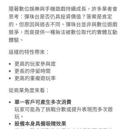
隨著數位娛樂與手機遊戲持續成長，許多業者會
思考：彈珠台是否仍具投資價值？答案是肯定
的，但原因與過去不同。彈珠台並非與數位遊戲
競爭，而是提供一種無法被數位取代的實體互動
體驗。
這樣的特性帶來：
更高的玩家參與度
更長的停留時間
更高的重複遊玩率
從商業角度來看：
單一客戶可產生多次消費
玩家可能為了挑戰分數或提升表現而多次遊
玩。
設備本身具備吸睛效果