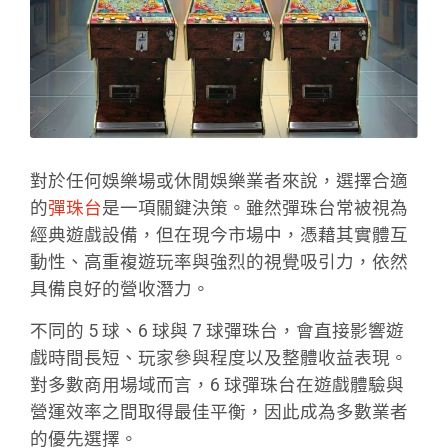
對於任何娛樂場或休閒娛樂業者來說，選擇合適
的
彈珠台
是一項關鍵決策。雖然彈珠台常被視為
經典遊戲設備，但在現今市場中，憑藉其實體互
動性、高重複遊玩率與強烈的視覺吸引力，依然
具備良好的營收潛力。
不同的 5 球、6 球與 7 球彈珠台，會直接影響遊
戲時間長短、玩家參與程度以及整體收益表現。
對多數商用場域而言，6 球彈珠台在遊戲體驗與
營運效率之間取得最佳平衡，因此成為多數業者
的優先選擇。