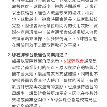
於每場遊戲的時間長短，以及玩家使用機台的
輪替速度。球數越少，遊戲時間越短，玩家可
以更快輪替，適合人流量較高的場域；相對
地，球數越多，遊戲時間會延長，玩家體驗較
完整，但也會降低單位時間內的使用次數。實
際在商用環境中，業者通常會依據場域人流與
營運策略來選擇，但多數情況下，6 球機型能
在體驗與效率之間取得較好的平衡。
哪種彈珠台最適合商業用途？
如果以實際營運角度來看，
6 球彈珠台
通常是
最適合商業使用的配置。原因在於它的遊戲時
間不會太短，能讓玩家有完整體驗，同時也不
會過長而影響其他人使用。這樣的設計，有助
於提升玩家再次遊玩的意願，也能維持機台的
周轉率，讓整體收益更加穩定。因此在多數娛
樂場或商業空間中，6 球彈珠台會是較常見且
較安全的選擇。