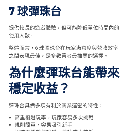
7 球彈珠台
提供較長的遊戲體驗，但可能降低單位時間內的
使用人數。
整體而言，6 球彈珠台在玩家滿意度與營收效率
之間表現最佳，是多數業者最推薦的選擇。
為什麼彈珠台能帶來
穩定收益？
彈珠台具備多項有利於商業運營的特性：
高重複遊玩率，玩家容易多次挑戰
規則簡單，容易吸引新手