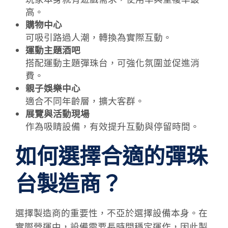
高。
購物中心
可吸引路過人潮，轉換為實際互動。
運動主題酒吧
搭配運動主題彈珠台，可強化氛圍並促進消
費。
親子娛樂中心
適合不同年齡層，擴大客群。
展覽與活動現場
作為吸睛設備，有效提升互動與停留時間。
如何選擇合適的彈珠
台製造商？
選擇製造商的重要性，不亞於選擇設備本身。在
實際營運中，設備需要長時間穩定運作，因此製