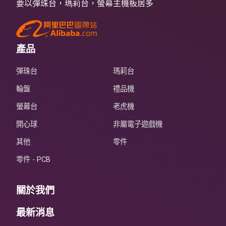
要以彈珠台，瑪莉台，螢幕主機板居多
產品
彈珠台
瑪莉台
輪盤
禮品機
螢幕台
老虎機
開心球
非屬電子遊戲機
其他
零件
零件 - PCB
關於我們
最新消息