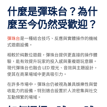
什麼是彈珠台？為什
麼至今仍然受歡迎？
彈珠台
是一種結合技巧、反應與實體操作的機械
式遊戲設備。
相較於純數位遊戲，彈珠台提供更直接的操作體
驗，能有效提升玩家的投入感與重複遊玩意願。
現代彈珠台也融合 LED 燈光、音效與主題設計，
使其在商業場域中更具吸引力。
在許多市場中，彈珠台仍被視為兼具娛樂性與營
收能力的設備，特別適合設置於人流密集與社交
互動頻繁的場域。