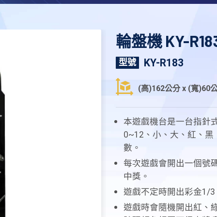
輪盤機 KY-R18
KY-R183
型號
(高)162公分 x (寬)60
本遊戲機台是一台指針式
0~12、小、大、紅、
數。
每次遊戲會開出一個號
中獎。
遊戲不定時開出彩金1/3
遊戲時會隨機開出紅、