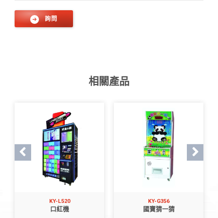
詢問
相關產品
KY-L520
KY-G356
口紅機
國寶猜一猜