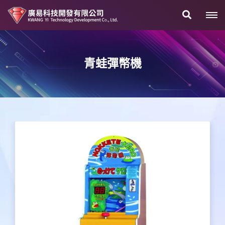
青蛙彈幣機